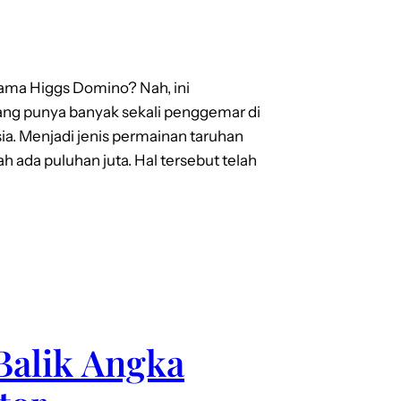
ma Higgs Domino? Nah, ini
yang punya banyak sekali penggemar di
sia. Menjadi jenis permainan taruhan
h ada puluhan juta. Hal tersebut telah
Balik Angka