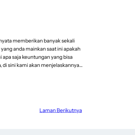
rnyata memberikan banyak sekali
t yang anda mainkan saat ini apakah
i apa saja keuntungan yang bisa
a, di sini kami akan menjelaskannya…
Laman Berikutnya