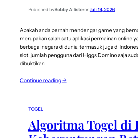
a
Published by
Bobby Allister
on
Juli 19, 2026
n
H
Apakah anda pernah mendengar game yang berna
a
merupakan salah satu aplikasi permainan online 
l
berbagai negara di dunia, termasuk juga di Indone
i
slot, jumlah pengguna dari Higgs Domino saja suda
n
dibuktikan…
i
S
:
Continue reading →
a
I
a
s
t
t
M
TOGEL
i
a
Algoritma Togel di 
l
i
a
n