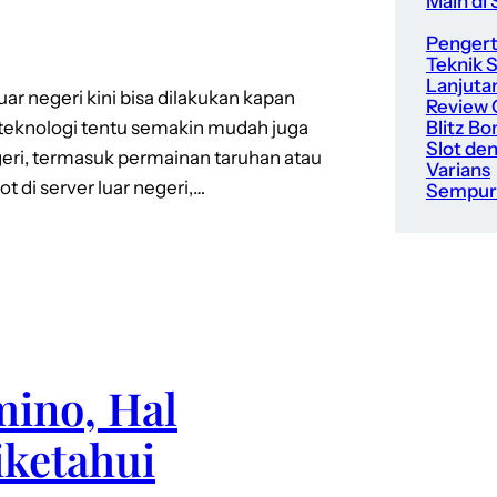
Main di 
Pengert
Teknik S
Lanjuta
uar negeri kini bisa dilakukan kapan
Review
Blitz B
teknologi tentu semakin mudah juga
Slot de
geri, termasuk permainan taruhan atau
Varians
t di server luar negeri,…
Sempur
mino, Hal
iketahui