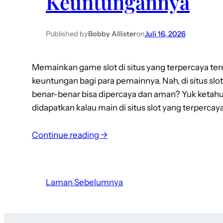
Keuntungannya
n
n
k
g
g
e
S
Published by
Bobby Allister
on
Juli 16, 2026
k
t
l
a
a
o
K
h
Memainkan game slot di situs yang terpercaya te
t
e
u
keuntungan bagi para pemainnya. Nah, di situs slo
G
b
i
benar-benar bisa dipercaya dan aman? Yuk ketahu
a
e
didapatkan kalau main di situs slot yang terpercay
t
r
e
u
:
Continue reading →
s
n
M
o
t
a
f
u
i
O
Laman Sebelumnya
n
n
l
g
S
y
a
l
m