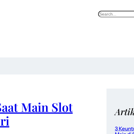
S
e
a
r
c
h
Saat Main Slot
Arti
ri
3 Keun