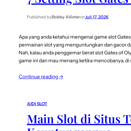
i
l
e
t
D
g
Published by
Bobby Allister
on
Juli 17, 2026
m
a
e
a
s
r
T
a
i
Apa yang anda ketahui mengenai game slot Gate
o
r
permainan slot yang menguntungkan dan gacor dar
g
y
Nah, kalau anda penggemar berat slot Gates of O
e
a
game ini dan mau menang ketika mencobanya, di
l
n
d
g
:
Continue reading →
i
P
7
B
e
S
a
r
e
JUDI SLOT
l
l
t
Main Slot di Situs 
i
u
t
k
D
i
A
i