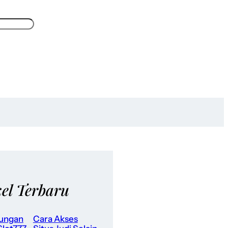
kel Terbaru
tungan
Cara Akses