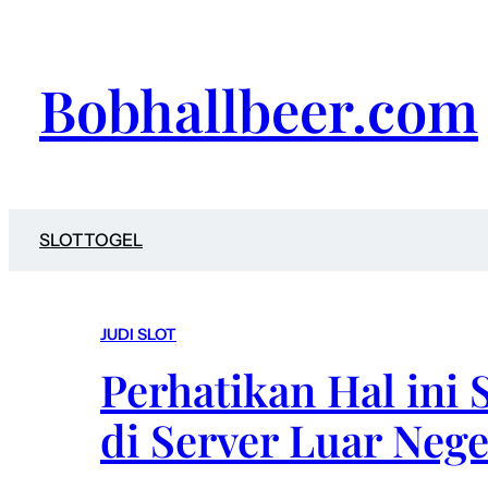
Lewati
ke
konten
Bobhallbeer.com
SLOT
TOGEL
JUDI SLOT
Perhatikan Hal ini 
di Server Luar Nege