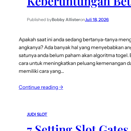
Keberuntungan Bet
h
S
d
l
i
o
Published by
Bobby Allister
on
Juli 18, 2026
H
t
i
d
Apakah saat ini anda sedang bertanya-tanya meng
g
i
angkanya? Ada banyak hal yang menyebabkan angka 
g
S
satunya anda belum paham akan algoritma togel. 
s
e
cara untuk meningkatkan peluang kemenangan dal
D
r
memiliki cara yang…
o
v
m
e
:
Continue reading →
i
r
A
n
L
l
o
u
g
,
a
JUDI SLOT
o
H
r
7 Setting Slot Gate
r
a
N